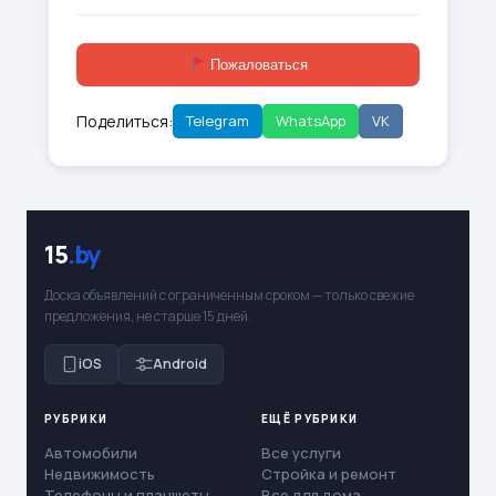
Пожаловаться
Поделиться:
Telegram
WhatsApp
VK
15
.by
Доска объявлений с ограниченным сроком — только свежие
предложения, не старше 15 дней.
iOS
Android
РУБРИКИ
ЕЩЁ РУБРИКИ
Автомобили
Все услуги
Недвижимость
Стройка и ремонт
Телефоны и планшеты
Все для дома