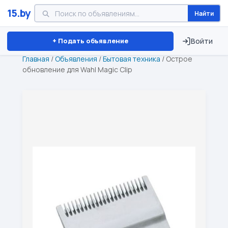
15.by
Найти
Минск
Витебск
Брест
⏱ ТОЛЬКО 15 ДНЕЙ
+ Подать объявление
Войти
Главная
/
Объявления
/
Бытовая техника
/
Острое
обновление для Wahl Magic Clip