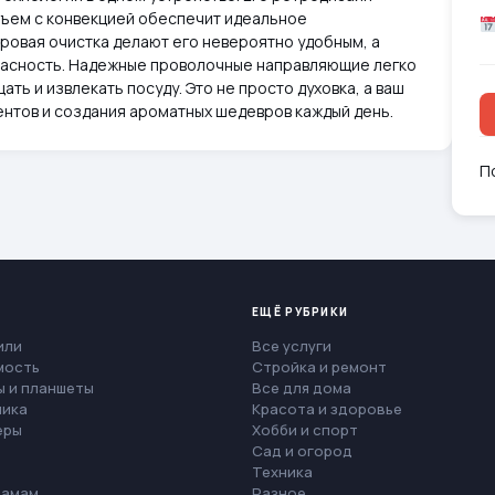
объем с конвекцией обеспечит идеальное
ровая очистка делают его невероятно удобным, а
опасность. Надежные проволочные направляющие легко
ть и извлекать посуду. Это не просто духовка, а ваш
нтов и создания ароматных шедевров каждый день.
П
ЕЩЁ РУБРИКИ
или
Все услуги
мость
Стройка и ремонт
 и планшеты
Все для дома
ника
Красота и здоровье
еры
Хобби и спорт
Сад и огород
Техника
мамам
Разное