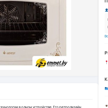
П
В
Р
К
технологии в одном устройстве. Его ретродизайн