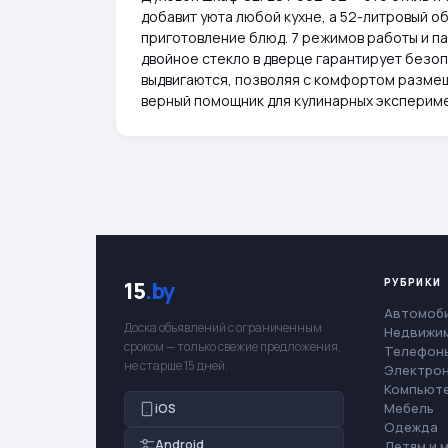
добавит уюта любой кухне, а 52-литровый 
приготовление блюд. 7 режимов работы и па
двойное стекло в дверце гарантирует без
выдвигаются, позволяя с комфортом размеща
верный помощник для кулинарных экспериме
РУБРИКИ
15
.by
Автомоб
Доска объявлений с ограниченным
Недвижи
сроком — только свежие предложения,
Телефоны
не старше 15 дней.
Электро
Компьют
Мебель
iOS
Одежда
Android
Детям и 