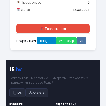
Просмотров:
0
Дата:
12.03.2026
Пожаловаться
Поделиться:
Telegram
WhatsApp
VK
15
.by
Доска объявлений с ограниченным сроком — только свежие
предложения, не старше 15 дней.
iOS
Android
РУБРИКИ
ЕЩЁ РУБРИКИ