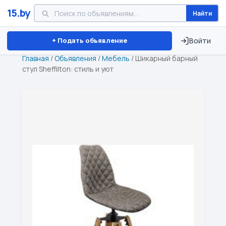
15.by
Найти
Минск
Витебск
Брест
⏱ ТОЛЬКО 15 ДНЕЙ
+ Подать объявление
Войти
Главная
/
Объявления
/
Мебель
/
Шикарный барный
стул Sheffilton: стиль и уют