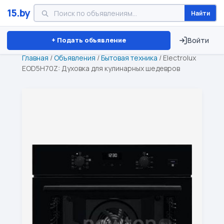
15.by
Найти
Минск
Витебск
Брест
⏱ ТОЛЬКО 15 ДНЕЙ
+ Подать объявление
Войти
Главная
/
Объявления
/
Бытовая техника
/
Electrolux
EOD5H70Z: Духовка для кулинарных шедевров