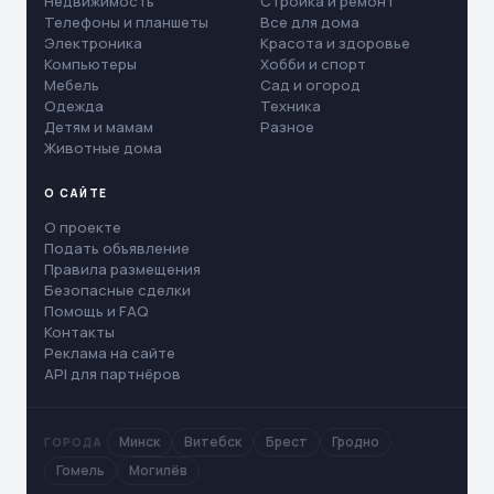
Недвижимость
Стройка и ремонт
Телефоны и планшеты
Все для дома
Электроника
Красота и здоровье
Компьютеры
Хобби и спорт
Мебель
Сад и огород
Одежда
Техника
Детям и мамам
Разное
Животные дома
О САЙТЕ
О проекте
Подать объявление
Правила размещения
Безопасные сделки
Помощь и FAQ
Контакты
Реклама на сайте
API для партнёров
Минск
Витебск
Брест
Гродно
ГОРОДА
Гомель
Могилёв