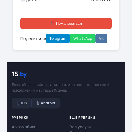
Пожаловаться
Поделиться:
Telegram
WhatsApp
VK
15
.by
Доска объявлений с ограниченным сроком — только свежие
предложения, не старше 15 дней.
iOS
Android
РУБРИКИ
ЕЩЁ РУБРИКИ
Автомобили
Все услуги