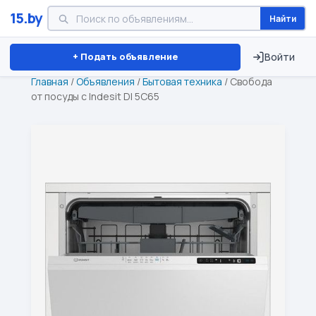
15.by
Найти
Минск
Витебск
Брест
⏱ ТОЛЬКО 15 ДНЕЙ
+ Подать объявление
Войти
Главная
/
Объявления
/
Бытовая техника
/
Свобода
от посуды с Indesit DI 5C65