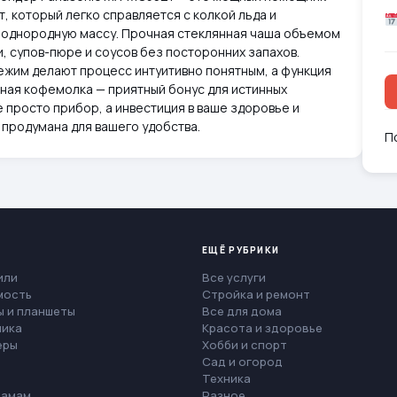
т, который легко справляется с колкой льда и
 однородную массу. Прочная стеклянная чаша объемом
зи, супов-пюре и соусов без посторонних запахов.
жим делают процесс интуитивно понятным, а функция
ная кофемолка — приятный бонус для истинных
 просто прибор, а инвестиция в ваше здоровье и
 продумана для вашего удобства.
П
ЕЩЁ РУБРИКИ
или
Все услуги
мость
Стройка и ремонт
 и планшеты
Все для дома
ника
Красота и здоровье
еры
Хобби и спорт
Сад и огород
Техника
мамам
Разное