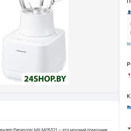
П
В
Р
К
лендер Panasonic MX-MG5321 — это мощный помощник