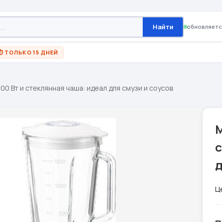
Найти
обновляетс
⏱ ТОЛЬКО 15 ДНЕЙ
00 Вт и стеклянная чаша: идеал для смузи и соусов
М
д
Ц