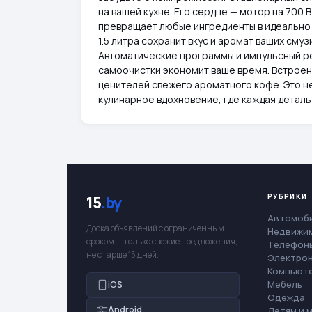
на вашей кухне. Его сердце — мотор на 700 В
превращает любые ингредиенты в идеально
1.5 литра сохранит вкус и аромат ваших сму
Автоматические программы и импульсный ре
самоочистки экономит ваше время. Встроен
ценителей свежего ароматного кофе. Это не
кулинарное вдохновение, где каждая деталь
РУБРИКИ
15
.by
Автомоб
Доска объявлений с ограниченным
Недвижи
сроком — только свежие предложения,
Телефоны
не старше 15 дней.
Электро
Компьют
Мебель
iOS
Одежда
Android
Детям и 