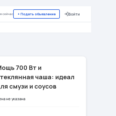
+ Подать объявление
Войти
я сейчас
ощь 700 Вт и
стеклянная чаша: идеал
ля смузи и соусов
ена не указана