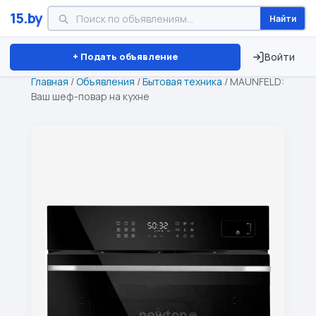
15.by
Найти
Минск
Витебск
Брест
⏱ ТОЛЬКО 15 ДНЕЙ
+ Подать объявление
Войти
Главная
/
Объявления
/
Бытовая техника
/
MAUNFELD:
Ваш шеф-повар на кухне