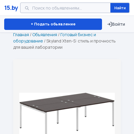
15.by
Найти
Минск
Витебск
Брест
⏱ ТОЛЬКО 15 ДНЕЙ
+ Подать объявление
Войти
Главная
/
Объявления
/
Готовый бизнес и
оборудование
/
Skyland Xten-S: стиль и прочность
для вашей лаборатории