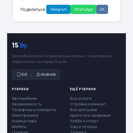
Поделиться:
Telegram
WhatsApp
VK
15
.by
Доска объявлений с ограниченным сроком — только свежие
предложения, не старше 15 дней.
iOS
Android
РУБРИКИ
ЕЩЁ РУБРИКИ
Автомобили
Все услуги
Недвижимость
Стройка и ремонт
Телефоны и планшеты
Все для дома
Электроника
Красота и здоровье
Компьютеры
Хобби и спорт
Мебель
Сад и огород
Одежда
Техника