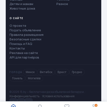
Детям и мамам
Разное
Животные дома
О САЙТЕ
О проекте
Подать объявление
Правила размещения
Безопасные сделки
Помощь и FAQ
Контакты
Реклама на сайте
API для партнёров
Минск
Витебск
Брест
Гродно
ГОРОДА
Гомель
Могилёв
© 2026 15.by — бесплатная доска объявлений Беларуси. ·
Конфиденциальность
·
Условия использования
✈
V
◻
3