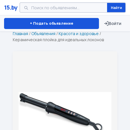
15.by
Найти
Минск
Витебск
Брест
⏱ ТОЛЬКО 15 ДНЕЙ
+ Подать объявление
Войти
Главная
/
Объявления
/
Красота и здоровье
/
Керамическая плойка для идеальных локонов