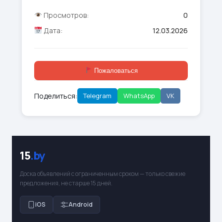
Просмотров:
0
Дата:
12.03.2026
Пожаловаться
Поделиться:
Telegram
WhatsApp
VK
15
.by
Доска объявлений с ограниченным сроком — только свежие
предложения, не старше 15 дней.
iOS
Android