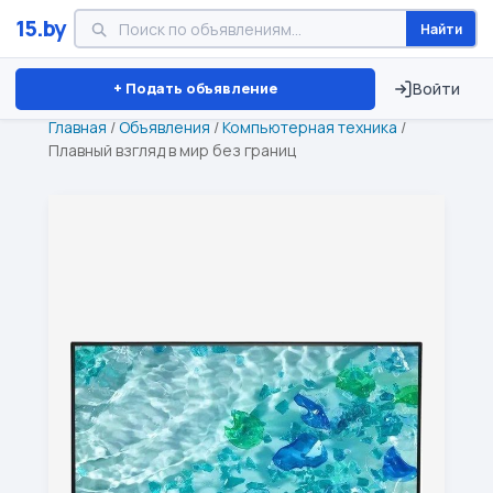
15.by
Найти
Минск
Витебск
Брест
⏱ ТОЛЬКО 15 ДНЕЙ
+ Подать объявление
Войти
Главная
/
Объявления
/
Компьютерная техника
/
Плавный взгляд в мир без границ