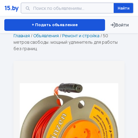
15.by
Найти
Минск
Витебск
Брест
⏱ ТОЛЬКО 15 ДНЕЙ
+ Подать объявление
Войти
Главная
/
Объявления
/
Ремонт и стройка
/
50
метров свободы: мощный удлинитель для работы
без границ