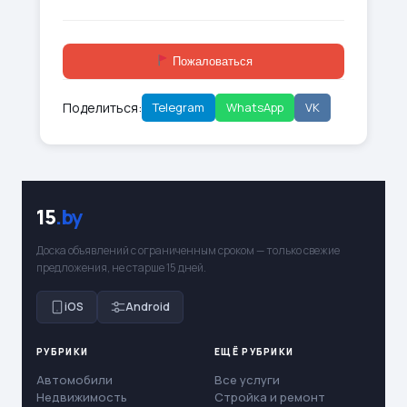
Пожаловаться
Поделиться:
Telegram
WhatsApp
VK
15
.by
Доска объявлений с ограниченным сроком — только свежие
предложения, не старше 15 дней.
iOS
Android
РУБРИКИ
ЕЩЁ РУБРИКИ
Автомобили
Все услуги
Недвижимость
Стройка и ремонт