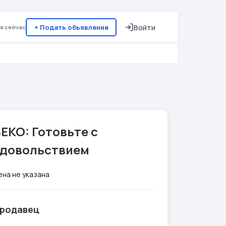
+ Подать объявление
Войти
я сейчас
EKO: Готовьте с
удовольствием
ена не указана
родавец