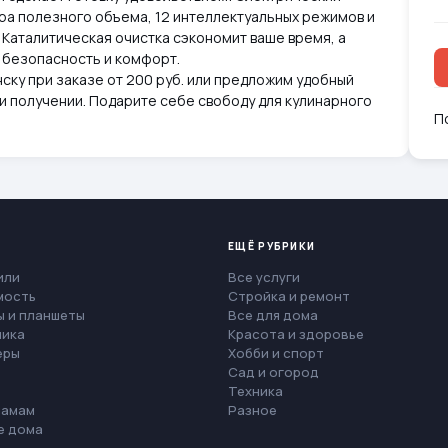
тра полезного объема, 12 интеллектуальных режимов и
 Каталитическая очистка сэкономит ваше время, а
безопасность и комфорт.
ску при заказе от 200 руб. или предложим удобный
и получении. Подарите себе свободу для кулинарного
П
ЕЩЁ РУБРИКИ
или
Все услуги
мость
Стройка и ремонт
 и планшеты
Все для дома
ника
Красота и здоровье
еры
Хобби и спорт
Сад и огород
Техника
мамам
Разное
е дома