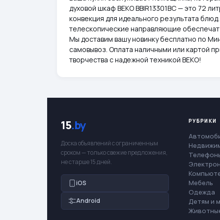
духовой шкаф BEKO BBIR13301BC — это 72 ли
конвекция для идеального результата блюд.
телескопические направляющие обеспечат 
Мы доставим вашу новинку бесплатно по Мин
самовывоз. Оплата наличными или картой пр
творчества с надежной техникой BEKO!
РУБРИКИ
15
.by
Автомоб
Доска объявлений с ограниченным
Недвижи
сроком — только свежие предложения,
Телефоны
не старше 15 дней.
Электро
Компьют
Мебель
iOS
Одежда
Android
Детям и 
Животны