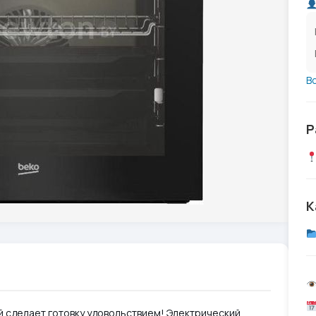
В
Р
К
й сделает готовку удовольствием! Электрический