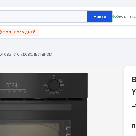
Найти
обновляетс
⏱ ТОЛЬКО 15 ДНЕЙ
Готовьте с удовольствием
B
Ц
П