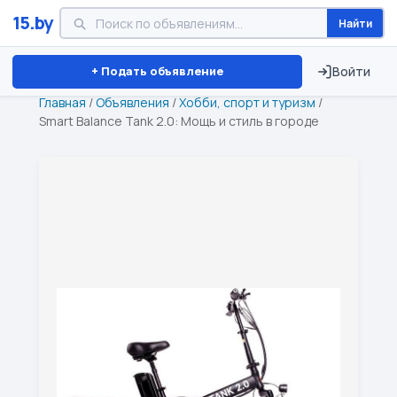
15.by
Найти
Минск
Витебск
Брест
⏱ ТОЛЬКО 15 ДНЕЙ
+ Подать объявление
Войти
Главная
/
Объявления
/
Хобби, спорт и туризм
/
Smart Balance Tank 2.0: Мощь и стиль в городе