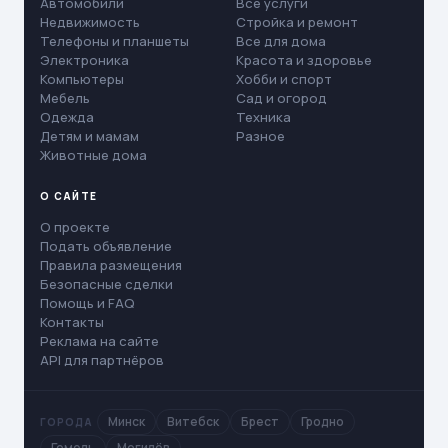
Автомобили
Все услуги
Недвижимость
Стройка и ремонт
Телефоны и планшеты
Все для дома
Электроника
Красота и здоровье
Компьютеры
Хобби и спорт
Мебель
Сад и огород
Одежда
Техника
Детям и мамам
Разное
Животные дома
О САЙТЕ
О проекте
Подать объявление
Правила размещения
Безопасные сделки
Помощь и FAQ
Контакты
Реклама на сайте
API для партнёров
Минск
Витебск
Брест
Гродно
ГОРОДА
Гомель
Могилёв