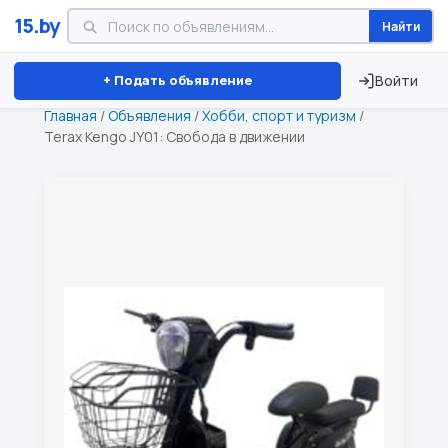
15.by
Найти
Минск
Витебск
Брест
⏱ ТОЛЬКО 15 ДНЕЙ
+ Подать объявление
Войти
Главная
/
Объявления
/
Хобби, спорт и туризм
/
Terax Kengo JY01: Свобода в движении