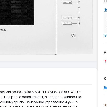
П
В
Р
К
аемая микроволновка MAUNFELD MBMO925SGW09 с
не. Не просто разогревает, а создает кулинарные
мощному грилю. Сенсорное управление и умные
ину на себя. А компактные 25 литров идеально