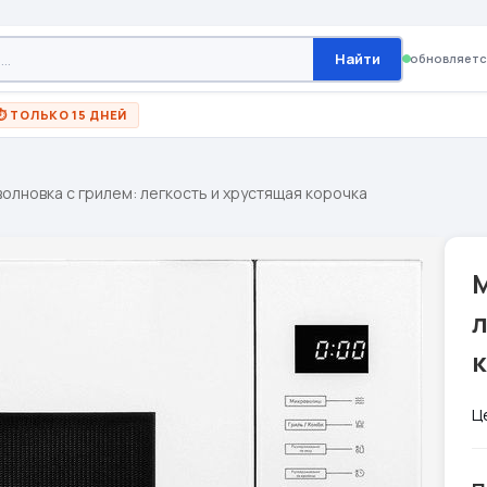
Найти
обновляетс
⏱ ТОЛЬКО 15 ДНЕЙ
олновка с грилем: легкость и хрустящая корочка
л
Ц