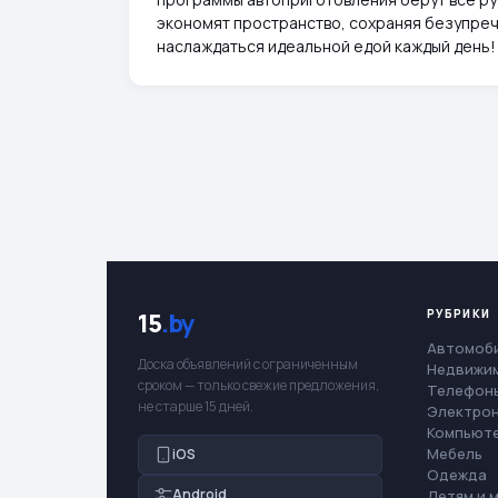
экономят пространство, сохраняя безупреч
наслаждаться идеальной едой каждый день!
РУБРИКИ
15
.by
Автомоб
Доска объявлений с ограниченным
Недвижи
сроком — только свежие предложения,
Телефоны
не старше 15 дней.
Электро
Компьют
Мебель
iOS
Одежда
Android
Детям и 