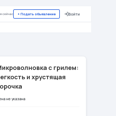
+ Подать объявление
Войти
я сейчас
Микроволновка с грилем:
егкость и хрустящая
корочка
ена не указана