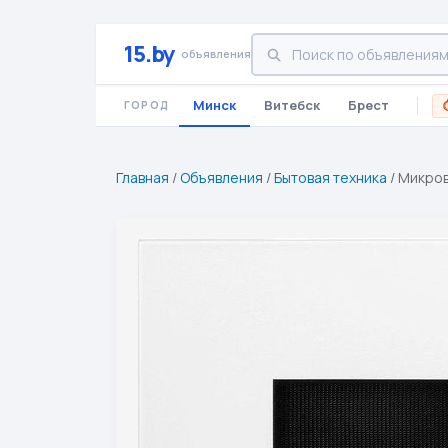
15.by
объявления
Минск
Витебск
Брест
ГОРОД
Главная
/
Объявления
/
Бытовая техника
/
Микров