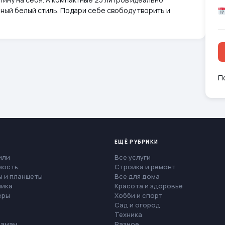
ный белый стиль. Подари себе свободу творить и
П
ЕЩЁ РУБРИКИ
или
Все услуги
мость
Стройка и ремонт
 и планшеты
Все для дома
ника
Красота и здоровье
еры
Хобби и спорт
Сад и огород
Техника
мамам
Разное