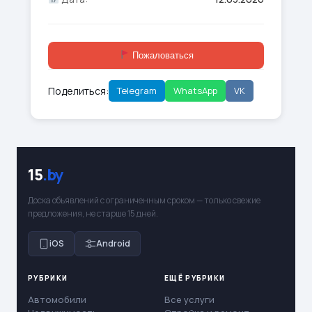
Пожаловаться
Поделиться:
Telegram
WhatsApp
VK
15
.by
Доска объявлений с ограниченным сроком — только свежие
предложения, не старше 15 дней.
iOS
Android
РУБРИКИ
ЕЩЁ РУБРИКИ
Автомобили
Все услуги