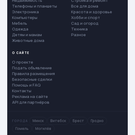
Недвижимость
Стройка и ремонт
Телефоны и планшеты
Все для дома
Электроника
Красота и здоровье
Компьютеры
Хобби и спорт
Мебель
Сад и огород
Одежда
Техника
Детям и мамам
Разное
Животные дома
О САЙТЕ
О проекте
Подать объявление
Правила размещения
Безопасные сделки
Помощь и FAQ
Контакты
Реклама на сайте
API для партнёров
Минск
Витебск
Брест
Гродно
ГОРОДА
Гомель
Могилёв