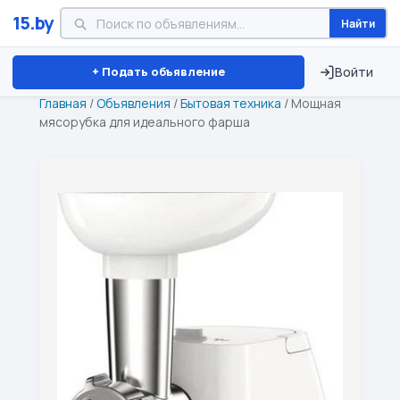
15.by
Найти
Минск
Витебск
Брест
⏱ ТОЛЬКО 15 ДНЕЙ
+ Подать объявление
Войти
Главная
/
Объявления
/
Бытовая техника
/
Мощная
мясорубка для идеального фарша