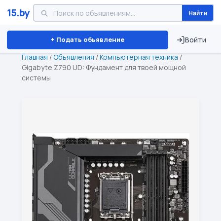
15.by
Найти
Минск
Витебск
Брест
⏱ ТОЛЬКО 15 ДНЕЙ
+ Подать объявление
Войти
Главная
/
Объявления
/
Компьютерная техника
/
Gigabyte Z790 UD: Фундамент для твоей мощной
системы