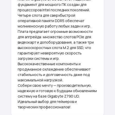
фундамент для мощного ПК создан для
процессоров Intel последних поколений.
Четыре слота для сверхбыстрой
оперативной памяти DDR5 обеспечат
молниеносную работу любых задач и игр.
Плата предлагает огромные возможности
для апгрейда: множество слотов PCIe для
видеокарт и допоборудования, а также три
высокоскоростных слота M.2 для SSD, что
гарантирует невероятную скорость
загрузки системы и игр.
Высококачественные компоненты и
продуманное охлаждение обеспечивают
стабильность и долговечность даже под
максимальной нагрузкой.
Собери свою мечту — производительную,
надежную и готовую к будущим обновлениям
систему на базе Gigabyte Z790 UD.
Идеальный выбор для геймеров и
творческих профессионалов!