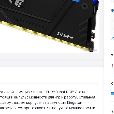
П
В
Р
К
тивной памятью Kingston FURY Beast RGB! Это не
стоящий импульс мощности для игр и работы. Стильная
феру в вашем корпусе, а надежность Kingston
нагрузках. Ускорьте свой ПК и получите молниеносный