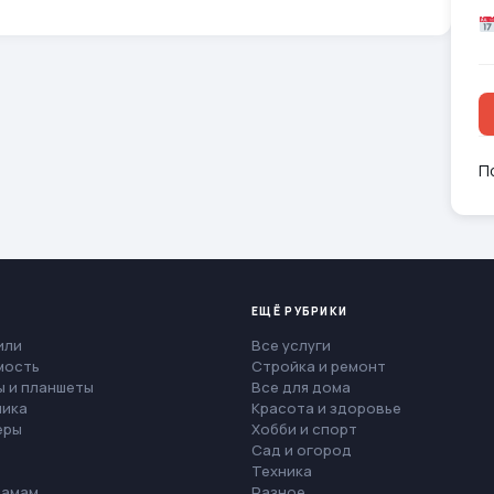
П
ЕЩЁ РУБРИКИ
или
Все услуги
мость
Стройка и ремонт
 и планшеты
Все для дома
ника
Красота и здоровье
еры
Хобби и спорт
Сад и огород
Техника
мамам
Разное