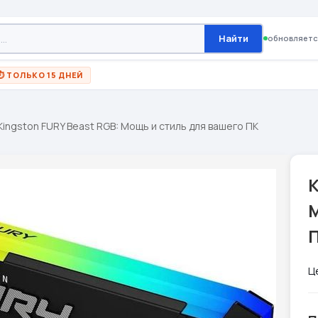
Найти
обновляетс
⏱ ТОЛЬКО 15 ДНЕЙ
Kingston FURY Beast RGB: Мощь и стиль для вашего ПК
K
М
Ц