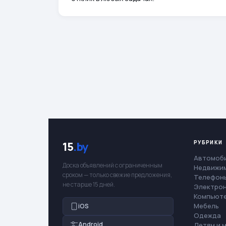
РУБРИКИ
15
.by
Автомоб
Доска объявлений с ограниченным
Недвижи
сроком — только свежие предложения,
Телефоны
не старше 15 дней.
Электро
Компьют
Мебель
iOS
Одежда
Android
Детям и 