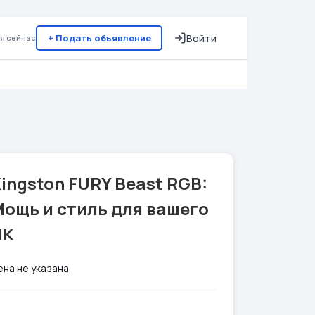
+ Подать объявление
Войти
я сейчас
ingston FURY Beast RGB:
ощь и стиль для вашего
ПК
ена не указана