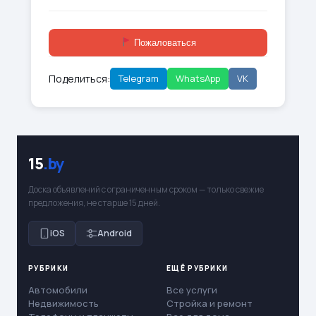
Пожаловаться
Поделиться:
Telegram
WhatsApp
VK
15
.by
Доска объявлений с ограниченным сроком — только свежие
предложения, не старше 15 дней.
iOS
Android
РУБРИКИ
ЕЩЁ РУБРИКИ
Автомобили
Все услуги
Недвижимость
Стройка и ремонт