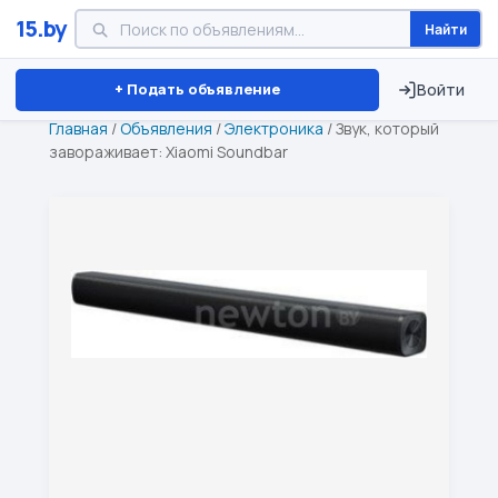
15.by
Найти
Минск
Витебск
Брест
⏱ ТОЛЬКО 15 ДНЕЙ
+ Подать объявление
Войти
Главная
/
Объявления
/
Электроника
/
Звук, который
завораживает: Xiaomi Soundbar