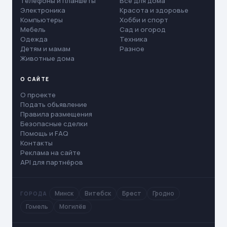
Телефоны и планшеты
Все для дома
Электроника
Красота и здоровье
Компьютеры
Хобби и спорт
Мебель
Сад и огород
Одежда
Техника
Детям и мамам
Разное
Животные дома
О САЙТЕ
О проекте
Подать объявление
Правила размещения
Безопасные сделки
Помощь и FAQ
Контакты
Реклама на сайте
API для партнёров
Минск
Витебск
Брест
Гродно
ГОРОДА
Гомель
Могилёв