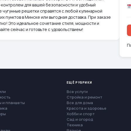
-контролем для вашей безопасности и удобный
е чугунные решетки справятся с любой кулинарной
х пунктов в Минске или выгодная доставка. При заказе
тно! Это идеальное сочетание стиля, мощности и
айте сейчас и готовьте с удовольствием!
П
ЕЩЁ РУБРИКИ
или
Все услуги
мость
Стройка и ремонт
 и планшеты
Все для дома
ника
Красота и здоровье
еры
Хобби и спорт
Сад и огород
Техника
мамам
Разное