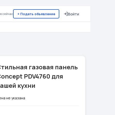
+ Подать объявление
Войти
я сейчас
Стильная газовая панель
Concept PDV4760 для
вашей кухни
ена не указана