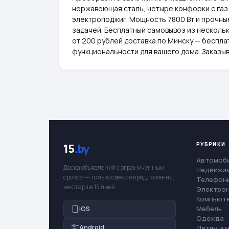
нержавеющая сталь, четыре конфорки с газ
электроподжиг. Мощность 7800 Вт и прочны
задачей. Бесплатный самовывоз из нескольки
от 200 рублей доставка по Минску — беспла
функциональности для вашего дома. Заказыв
РУБРИКИ
15
.by
Автомоб
Доска объявлений с ограниченным
Недвижи
сроком — только свежие предложения,
Телефоны
не старше 15 дней.
Электро
Компьют
Мебель
iOS
Одежда
Android
Детям и 