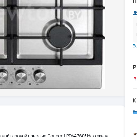
П
В
Р
К
нтной газовой панелью Concept PDV4760! Надежная