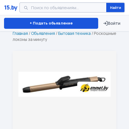
15.by
Найти
Минск
Витебск
Брест
⏱ ТОЛЬКО 15 ДНЕЙ
+ Подать объявление
Войти
Главная
/
Объявления
/
Бытовая техника
/
Роскошные
локоны за минуту