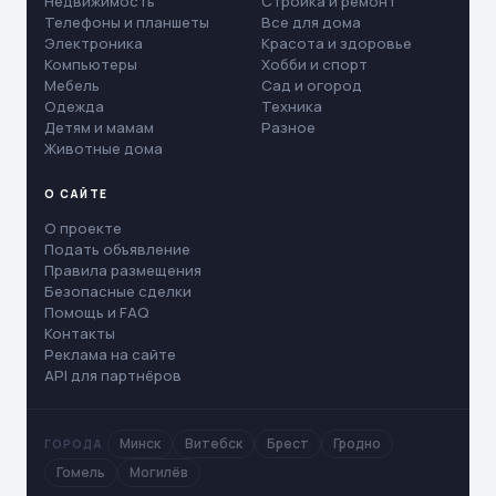
Недвижимость
Стройка и ремонт
Телефоны и планшеты
Все для дома
Электроника
Красота и здоровье
Компьютеры
Хобби и спорт
Мебель
Сад и огород
Одежда
Техника
Детям и мамам
Разное
Животные дома
О САЙТЕ
О проекте
Подать объявление
Правила размещения
Безопасные сделки
Помощь и FAQ
Контакты
Реклама на сайте
API для партнёров
Минск
Витебск
Брест
Гродно
ГОРОДА
Гомель
Могилёв