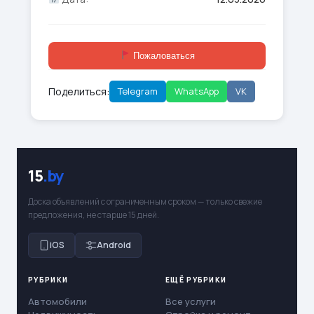
Пожаловаться
Поделиться:
Telegram
WhatsApp
VK
15
.by
Доска объявлений с ограниченным сроком — только свежие
предложения, не старше 15 дней.
iOS
Android
РУБРИКИ
ЕЩЁ РУБРИКИ
Автомобили
Все услуги