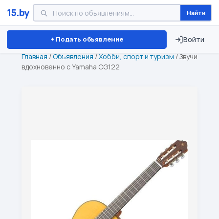
15.by
Найти
Минск
Витебск
Брест
⏱ ТОЛЬКО 15 ДНЕЙ
+ Подать объявление
Войти
Главная
/
Объявления
/
Хобби, спорт и туризм
/
Звучи
вдохновенно с Yamaha CG122