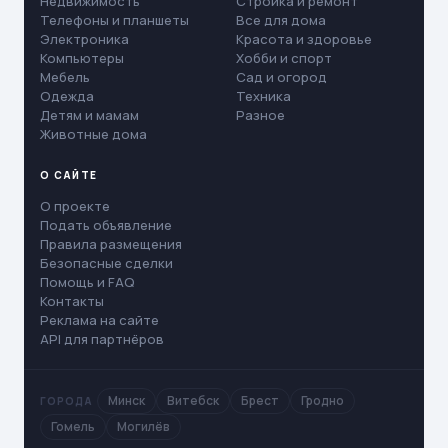
Недвижимость
Стройка и ремонт
Телефоны и планшеты
Все для дома
Электроника
Красота и здоровье
Компьютеры
Хобби и спорт
Мебель
Сад и огород
Одежда
Техника
Детям и мамам
Разное
Животные дома
О САЙТЕ
О проекте
Подать объявление
Правила размещения
Безопасные сделки
Помощь и FAQ
Контакты
Реклама на сайте
API для партнёров
Минск
Витебск
Брест
Гродно
ГОРОДА
Гомель
Могилёв