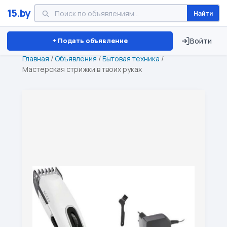
15.by
Найти
Минск
Витебск
Брест
⏱ ТОЛЬКО 15 ДНЕЙ
+ Подать объявление
Войти
Главная
/
Объявления
/
Бытовая техника
/
Мастерская стрижки в твоих руках