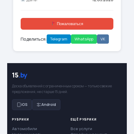
Пожаловаться
Поделиться:
Telegram
WhatsApp
VK
15
.by
Доска объявлений с ограниченным сроком — только свежие
предложения, не старше 15 дней.
iOS
Android
РУБРИКИ
ЕЩЁ РУБРИКИ
Автомобили
Все услуги