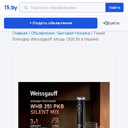
15.by
Найти
Минск
Витебск
Брест
⏱ ТОЛЬКО 15 ДНЕЙ
+ Подать объявление
Войти
Главная
/
Объявления
/
Бытовая техника
/
Тихий
блендер Weissgauff: Мощь 1300 Вт в тишине