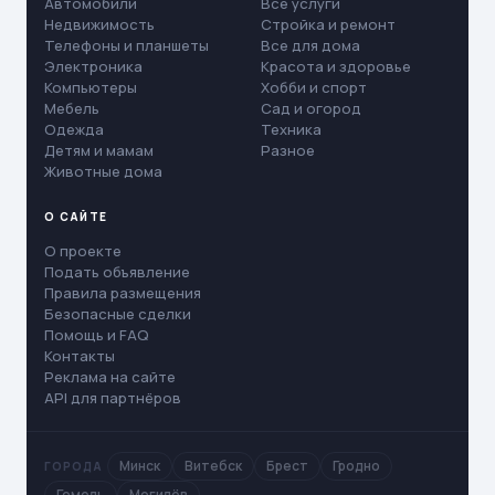
Автомобили
Все услуги
Недвижимость
Стройка и ремонт
Телефоны и планшеты
Все для дома
Электроника
Красота и здоровье
Компьютеры
Хобби и спорт
Мебель
Сад и огород
Одежда
Техника
Детям и мамам
Разное
Животные дома
О САЙТЕ
О проекте
Подать объявление
Правила размещения
Безопасные сделки
Помощь и FAQ
Контакты
Реклама на сайте
API для партнёров
Минск
Витебск
Брест
Гродно
ГОРОДА
Гомель
Могилёв