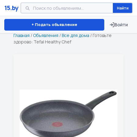
15.by
Найти
Минск
Витебск
Брест
⏱ ТОЛЬКО 15 ДНЕЙ
+ Подать объявление
Войти
Главная
/
Объявления
/
Все для дома
/
Готовьте
здорово: Tefal Healthy Chef