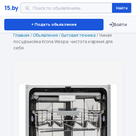
15.by
Найти
Минск
Витебск
Брест
⏱ ТОЛЬКО 15 ДНЕЙ
+ Подать объявление
Войти
Главная
/
Объявления
/
Бытовая техника
/
Умная
посудомойка Krona Wespa: чистота и время для
себя