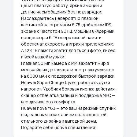
ценит плавную работу, яркие эмоции и
долгие часы общения без подзарядки.
Наслаждайтесь невероятно плавной
картинкой на огромном 6.75-дюймовом IPS-
экране с частотой 90 Гц. Мощный 8-ядерный
процессор и 6 ГБ оперативной памяти
обеспечат скорость в играх и приложениях.
А 128 ГБ памяти хватит для тысяч фото, видео
и всей вашей музыки!
Главная 50 Мп камера с ИИ захватит мир в
мельчайших деталях, а монстр-аккумулятор
на 6000 мАч с поддержкой быстрой зарядки
Huawei SuperCharge будет работать сутки
напролет. Удобная боковая кнопка действия,
сканер отпечатка пальца и поддержка NFC —
все для вашего комфорта.
Huawei nova Y63 — это ваш надежный спутник
с идеальным сочетанием возможностей,
стильного дизайна и выгодной цены.
Подарите себе новые впечатления!