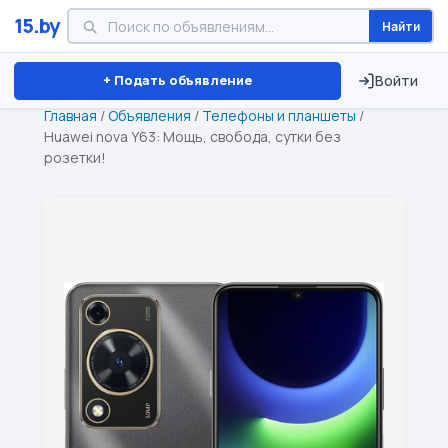
15.by
Найти
Минск
Витебск
Брест
⏱ ТОЛЬКО 15 ДНЕЙ
+ Подать объявление
Войти
Главная
/
Объявления
/
Телефоны и планшеты
/
Huawei nova Y63: Мощь, свобода, сутки без
розетки!