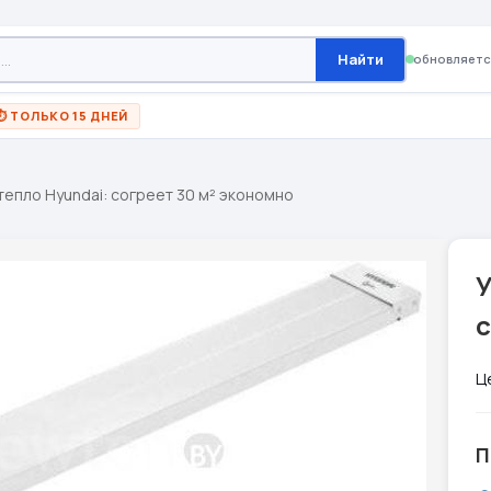
Найти
обновляетс
⏱ ТОЛЬКО 15 ДНЕЙ
тепло Hyundai: согреет 30 м² экономно
У
с
Ц
П