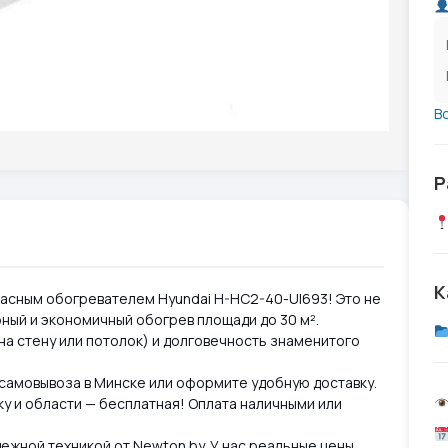
В
Р
К
асным обогревателем Hyundai H-HC2-40-UI693! Это не
ный и экономичный обогрев площади до 30 м².
на стену или потолок) и долговечность знаменитого
 самовывоза в Минске или оформите удобную доставку.
ку и области — бесплатная! Оплата наличными или
ежной техникой от Newton.by. У нас реальные цены,