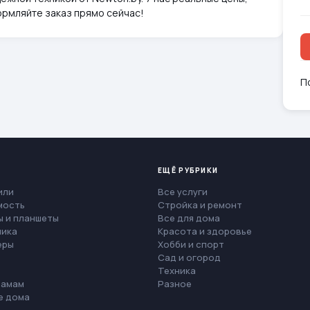
ормляйте заказ прямо сейчас!
П
ЕЩЁ РУБРИКИ
или
Все услуги
мость
Стройка и ремонт
 и планшеты
Все для дома
ника
Красота и здоровье
еры
Хобби и спорт
Сад и огород
Техника
мамам
Разное
е дома