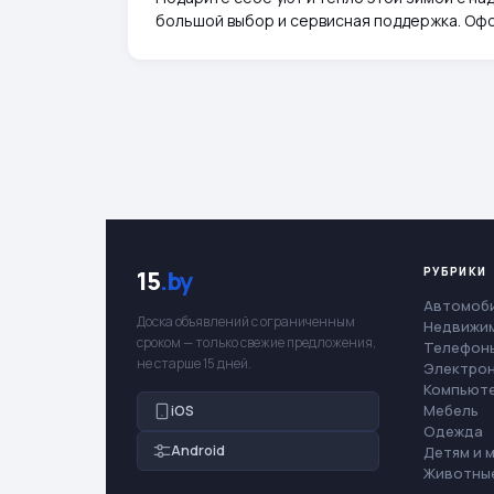
большой выбор и сервисная поддержка. Оф
РУБРИКИ
15
.by
Автомоб
Доска объявлений с ограниченным
Недвижи
сроком — только свежие предложения,
Телефоны
не старше 15 дней.
Электро
Компьют
Мебель
iOS
Одежда
Android
Детям и 
Животны