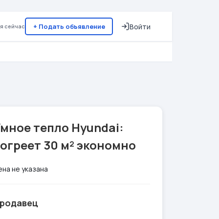
+ Подать объявление
Войти
я сейчас
мное тепло Hyundai:
огреет 30 м² экономно
ена не указана
родавец