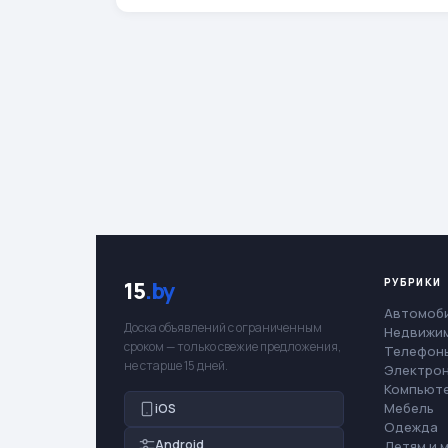
РУБРИКИ
15
.by
Автомоб
Доска объявлений с ограниченным
Недвижи
сроком — только свежие предложения,
Телефоны
не старше 15 дней.
Электро
Компьют
Мебель
iOS
Одежда
Android
Детям и 