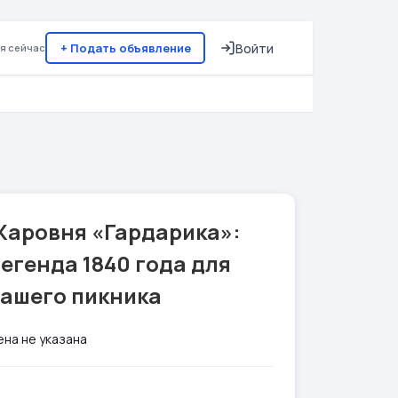
+ Подать объявление
Войти
я сейчас
Жаровня «Гардарика»:
егенда 1840 года для
вашего пикника
ена не указана