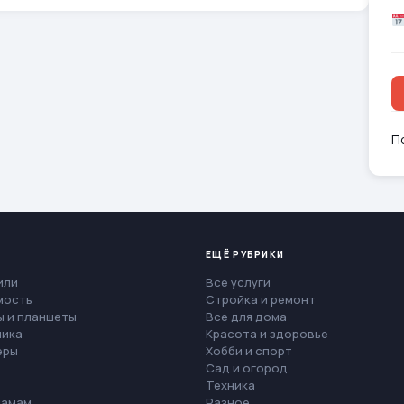
П
ЕЩЁ РУБРИКИ
или
Все услуги
мость
Стройка и ремонт
 и планшеты
Все для дома
ника
Красота и здоровье
еры
Хобби и спорт
Сад и огород
Техника
мамам
Разное