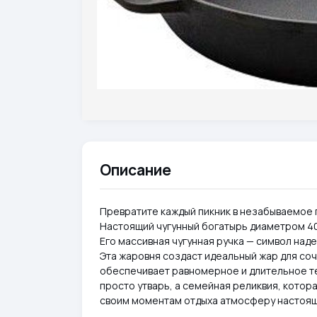
Описание
Превратите каждый пикник в незабываемое 
Настоящий чугунный богатырь диаметром 40 с
Его массивная чугунная ручка — символ над
Эта жаровня создаст идеальный жар для соч
обеспечивает равномерное и длительное те
просто утварь, а семейная реликвия, котор
своим моментам отдыха атмосферу настоящ