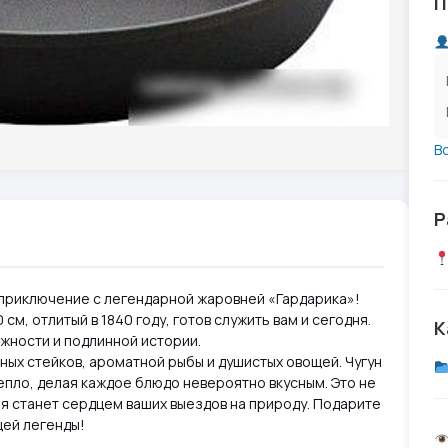
П
В
Р
приключение с легендарной жаровней «Гардарика»!
м, отлитый в 1840 году, готов служить вам и сегодня.
К
ежности и подлинной истории.
ных стейков, ароматной рыбы и душистых овощей. Чугун
пло, делая каждое блюдо невероятно вкусным. Это не
ая станет сердцем ваших выездов на природу. Подарите
ей легенды!