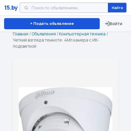
15.by
Найти
Минск
Витебск
Брест
⏱ ТОЛЬКО 15 ДНЕЙ
+ Подать объявление
Войти
Главная
/
Объявления
/
Компьютерная техника
/
Четкий взгляд в темноте: 4Мп камера с ИК-
подсветкой