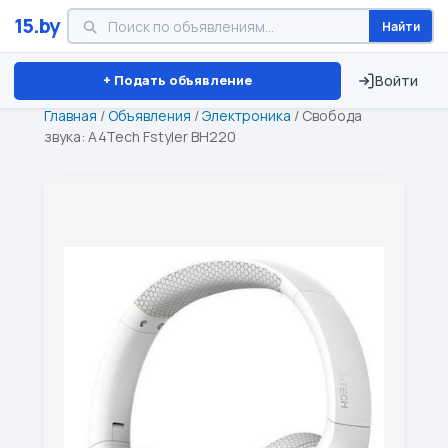
15.by
Найти
Минск
Витебск
Брест
⏱ ТОЛЬКО 15 ДНЕЙ
+ Подать объявление
Войти
Главная
/
Объявления
/
Электроника
/
Свобода
звука: A4Tech Fstyler BH220