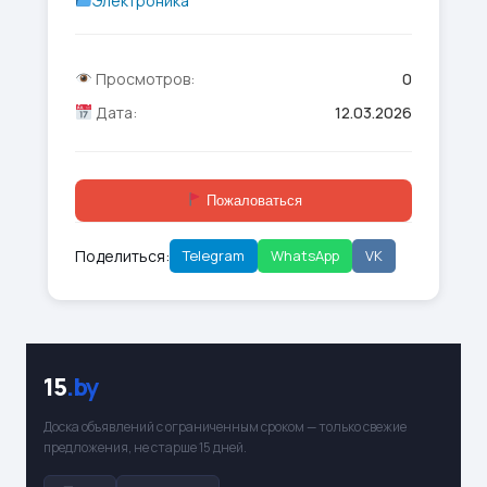
Электроника
Просмотров:
0
Дата:
12.03.2026
Пожаловаться
Поделиться:
Telegram
WhatsApp
VK
15
.by
Доска объявлений с ограниченным сроком — только свежие
предложения, не старше 15 дней.