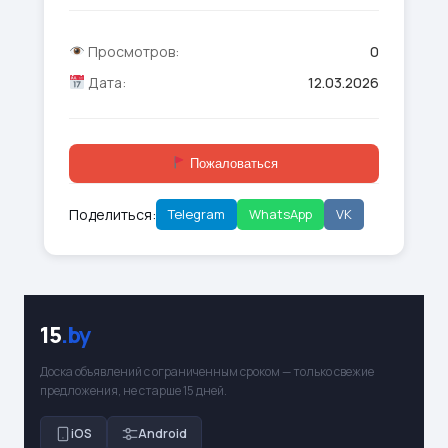
Просмотров:
0
Дата:
12.03.2026
Пожаловаться
Поделиться:
Telegram
WhatsApp
VK
15
.by
Доска объявлений с ограниченным сроком — только свежие
предложения, не старше 15 дней.
iOS
Android