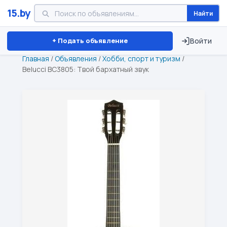
15.by
Найти
Минск
Витебск
Брест
⏱ ТОЛЬКО 15 ДНЕЙ
+ Подать объявление
Войти
Главная
/
Объявления
/
Хобби, спорт и туризм
/
Belucci BC3805: Твой бархатный звук