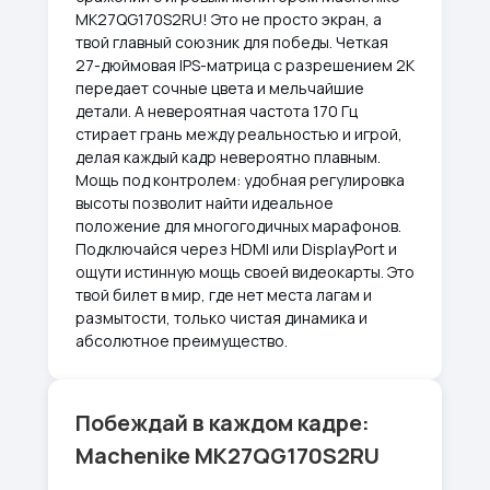
MK27QG170S2RU! Это не просто экран, а
твой главный союзник для победы. Четкая
27-дюймовая IPS-матрица с разрешением 2K
передает сочные цвета и мельчайшие
детали. А невероятная частота 170 Гц
стирает грань между реальностью и игрой,
делая каждый кадр невероятно плавным.
Мощь под контролем: удобная регулировка
высоты позволит найти идеальное
положение для многогодичных марафонов.
Подключайся через HDMI или DisplayPort и
ощути истинную мощь своей видеокарты. Это
твой билет в мир, где нет места лагам и
размытости, только чистая динамика и
абсолютное преимущество.
Побеждай в каждом кадре:
Machenike MK27QG170S2RU