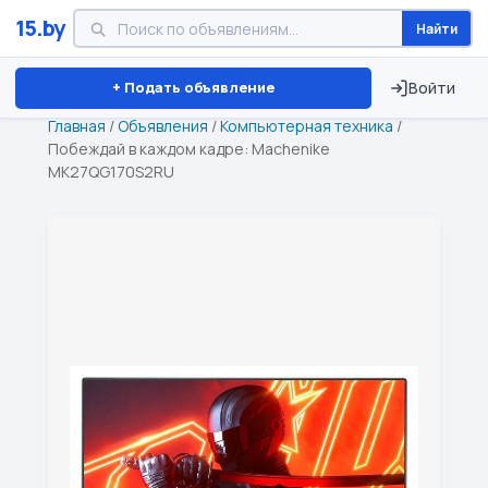
15.by
Найти
Минск
Витебск
Брест
⏱ ТОЛЬКО 15 ДНЕЙ
+ Подать объявление
Войти
Главная
/
Объявления
/
Компьютерная техника
/
Побеждай в каждом кадре: Machenike
MK27QG170S2RU