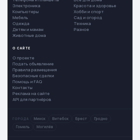
Электроника
Красота и здоровье
Компьютеры
Хобби и спорт
Мебель
Сад и огород
Одежда
Техника
Детям и мамам
Разное
Животные дома
О САЙТЕ
О проекте
Подать объявление
Правила размещения
Безопасные сделки
Помощь и FAQ
Контакты
Реклама на сайте
API для партнёров
Минск
Витебск
Брест
Гродно
ГОРОДА
Гомель
Могилёв