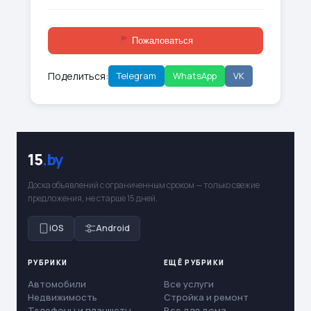
Пожаловаться
Поделиться:
Telegram
WhatsApp
VK
15
.by
Доска объявлений с ограниченным сроком — только свежие
предложения, не старше 15 дней.
iOS
Android
РУБРИКИ
ЕЩЁ РУБРИКИ
Автомобили
Все услуги
Недвижимость
Стройка и ремонт
Телефоны и планшеты
Все для дома