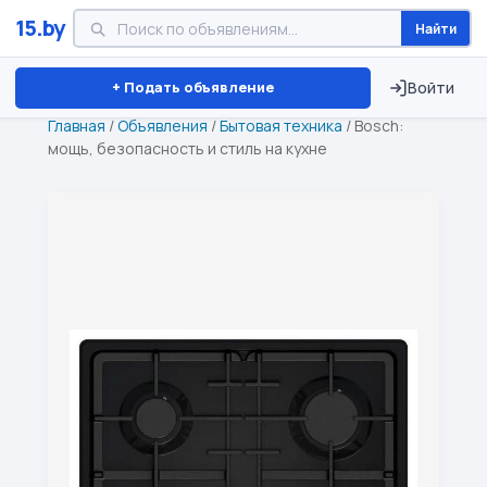
15.by
Найти
Минск
Витебск
Брест
⏱ ТОЛЬКО 15 ДНЕЙ
+ Подать объявление
Войти
Главная
/
Объявления
/
Бытовая техника
/
Bosch:
мощь, безопасность и стиль на кухне