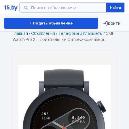
15.by
Найти
Минск
Витебск
Брест
⏱ ТОЛЬКО 15 ДНЕЙ
+ Подать объявление
Войти
Главная
/
Объявления
/
Телефоны и планшеты
/
CMF
Watch Pro 2: Твой стильный фитнес-компаньон