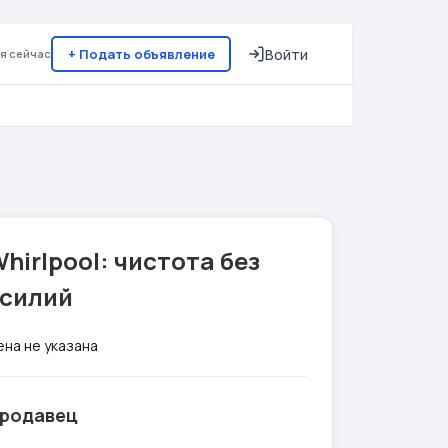
+ Подать объявление
Войти
я сейчас
hirlpool: чистота без
усилий
ена не указана
родавец