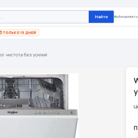
Найти
обновляетс
⏱ ТОЛЬКО 15 ДНЕЙ
ol: чистота без усилий
W
Ц
П