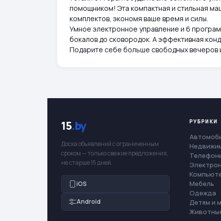
помощником! Эта компактная и стильная ма
комплектов, экономя ваше время и силы.
Умное электронное управление и 6 програм
бокалов до сковородок. А эффективная кон
Подарите себе больше свободных вечеров и 
РУБРИКИ
15
.by
Автомоб
Доска объявлений с ограниченным
Недвижи
сроком — только свежие предложения,
Телефоны
не старше 15 дней.
Электро
Компьют
Мебель
iOS
Одежда
Android
Детям и 
Животны