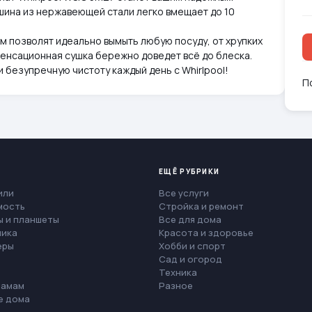
шина из нержавеющей стали легко вмещает до 10
м позволят идеально вымыть любую посуду, от хрупких
денсационная сушка бережно доведет всё до блеска.
безупречную чистоту каждый день с Whirlpool!
П
ЕЩЁ РУБРИКИ
или
Все услуги
мость
Стройка и ремонт
 и планшеты
Все для дома
ника
Красота и здоровье
еры
Хобби и спорт
Сад и огород
Техника
мамам
Разное
е дома