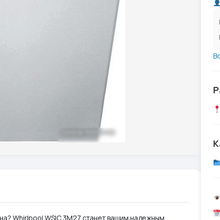
В
Р
К
на? Whirlpool WSIC 3M27 станет вашим надежным