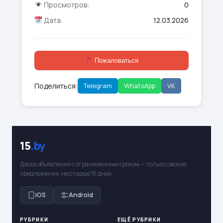
Просмотров:
0
Дата:
12.03.2026
Пожаловаться
Поделиться:
Telegram
WhatsApp
VK
15
.by
Доска объявлений с ограниченным сроком — только свежие
предложения, не старше 15 дней.
iOS
Android
РУБРИКИ
ЕЩЁ РУБРИКИ