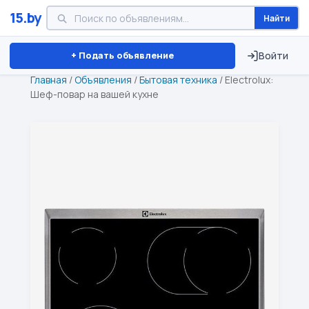
15.by
Найти
Минск
Витебск
Брест
⏱ ТОЛЬКО 15 ДНЕЙ
+ Подать объявление
Войти
Главная
/
Объявления
/
Бытовая техника
/
Electrolux:
Шеф-повар на вашей кухне