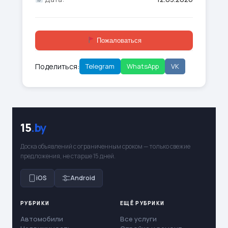
Пожаловаться
Поделиться:
Telegram
WhatsApp
VK
15
.by
Доска объявлений с ограниченным сроком — только свежие
предложения, не старше 15 дней.
iOS
Android
РУБРИКИ
ЕЩЁ РУБРИКИ
Автомобили
Все услуги