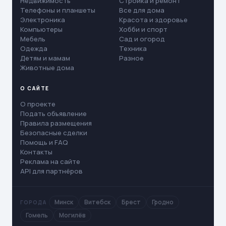
Недвижимость
Стройка и ремонт
Телефоны и планшеты
Все для дома
Электроника
Красота и здоровье
Компьютеры
Хобби и спорт
Мебель
Сад и огород
Одежда
Техника
Детям и мамам
Разное
Животные дома
О САЙТЕ
О проекте
Подать объявление
Правила размещения
Безопасные сделки
Помощь и FAQ
Контакты
Реклама на сайте
API для партнёров
Минск
Витебск
Брест
Гродно
ГОРОДА
Гомель
Могилёв