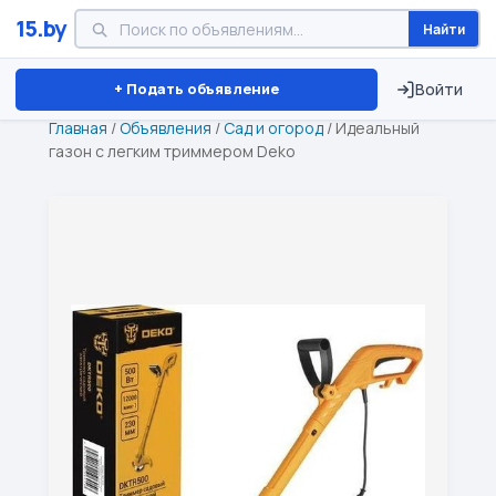
15.by
Найти
Минск
Витебск
Брест
⏱ ТОЛЬКО 15 ДНЕЙ
+ Подать объявление
Войти
Главная
/
Объявления
/
Сад и огород
/
Идеальный
газон с легким триммером Deko