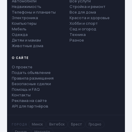
Автомобили
Все услуги
Недвижимость
Стройка и ремонт
Телефоны и планшеты
Все для дома
Электроника
Красота и здоровье
Компьютеры
Хобби и спорт
Мебель
Сад и огород
Одежда
Техника
Детям и мамам
Разное
Животные дома
О САЙТЕ
О проекте
Подать объявление
Правила размещения
Безопасные сделки
Помощь и FAQ
Контакты
Реклама на сайте
API для партнёров
Минск
Витебск
Брест
Гродно
ГОРОДА
Гомель
Могилёв