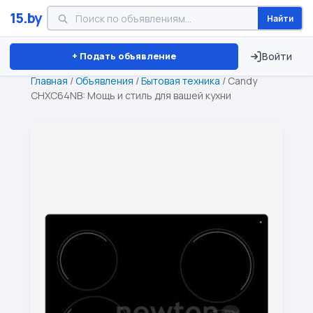
15.by
Найти
Минск
Витебск
Брест
⏱ ТОЛЬКО 15 ДНЕЙ
+ Подать объявление
Войти
Главная
/
Объявления
/
Бытовая техника
/
Candy
CHXC64NB: Мощь и стиль для вашей кухни