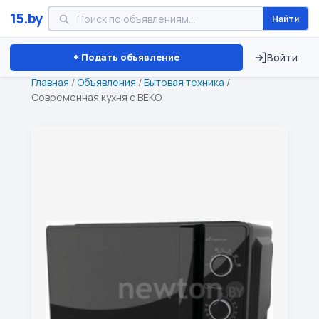
15.by
Найти
Минск
Витебск
Брест
⏱ ТОЛЬКО 15 ДНЕЙ
+ Подать объявление
Войти
Главная
/
Объявления
/
Бытовая техника
/
Современная кухня с BEKO