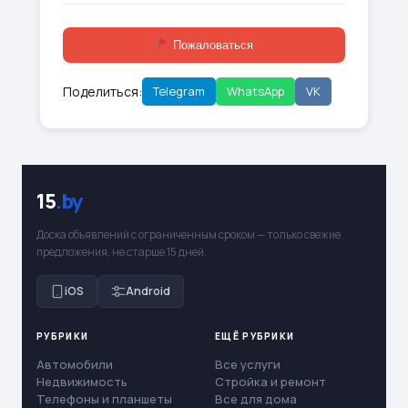
Пожаловаться
Поделиться:
Telegram
WhatsApp
VK
15
.by
Доска объявлений с ограниченным сроком — только свежие
предложения, не старше 15 дней.
iOS
Android
РУБРИКИ
ЕЩЁ РУБРИКИ
Автомобили
Все услуги
Недвижимость
Стройка и ремонт
Телефоны и планшеты
Все для дома