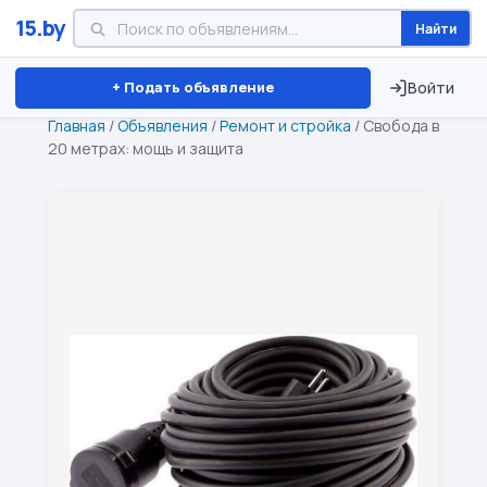
15.by
Найти
Минск
Витебск
Брест
⏱ ТОЛЬКО 15 ДНЕЙ
+ Подать объявление
Войти
Главная
/
Объявления
/
Ремонт и стройка
/
Свобода в
20 метрах: мощь и защита