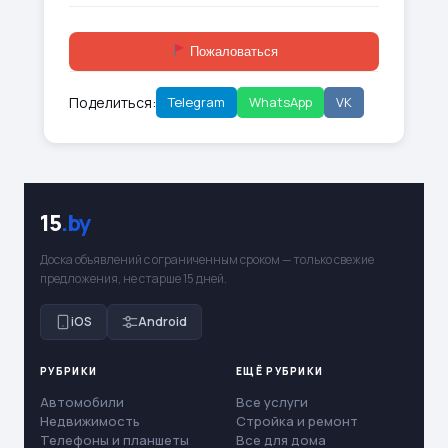
Пожаловаться
Поделиться:
Telegram
WhatsApp
VK
15
.by
Доска объявлений с ограниченным сроком — только свежие
предложения, не старше 15 дней.
iOS
Android
РУБРИКИ
ЕЩЁ РУБРИКИ
Автомобили
Все услуги
Недвижимость
Стройка и ремонт
Телефоны и планшеты
Все для дома