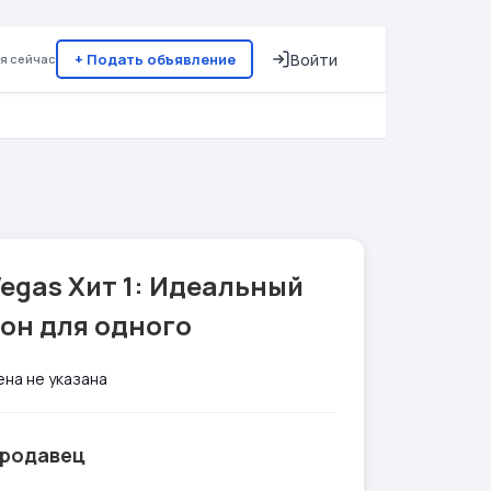
+ Подать объявление
Войти
я сейчас
egas Хит 1: Идеальный
он для одного
ена не указана
родавец