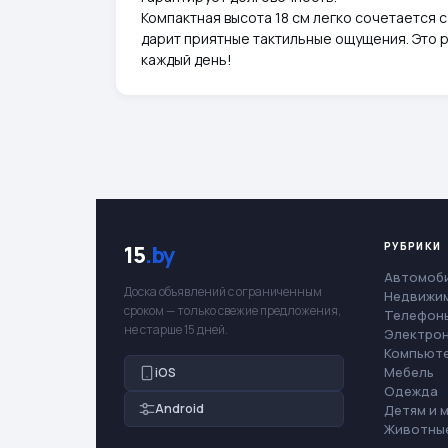
Компактная высота 18 см легко сочетается 
дарит приятные тактильные ощущения. Это р
каждый день!
РУБРИКИ
15
.by
Автомоб
Доска объявлений с ограниченным
Недвижи
сроком — только свежие предложения,
Телефоны
не старше 15 дней.
Электро
Компьют
Мебель
iOS
Одежда
Android
Детям и 
Животны