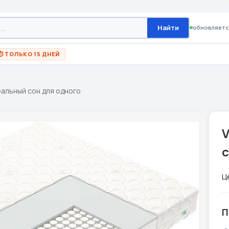
Найти
обновляетс
⏱ ТОЛЬКО 15 ДНЕЙ
еальный сон для одного
V
с
Ц
П