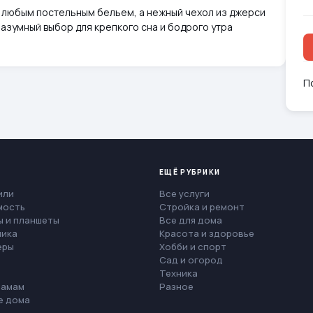
с любым постельным бельем, а нежный чехол из джерси
азумный выбор для крепкого сна и бодрого утра
П
ЕЩЁ РУБРИКИ
или
Все услуги
мость
Стройка и ремонт
 и планшеты
Все для дома
ника
Красота и здоровье
еры
Хобби и спорт
Сад и огород
Техника
мамам
Разное
е дома