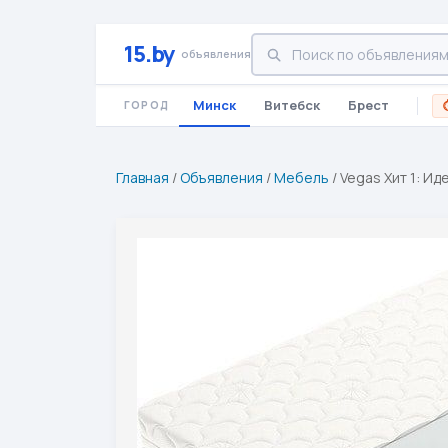
15.by
объявления
Минск
Витебск
Брест
ГОРОД
Главная
/
Объявления
/
Мебель
/
Vegas Хит 1: Ид