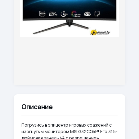
Описание
Погрузись в эпицентр игровых сражений с
изогнутым монитором MSI G32CQ5P! Его 31.5-
дюймовая панель VA с разрешением