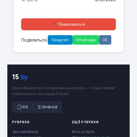
Пожаловаться
Поделиться:
Telegram
WhatsApp
VK
15
.by
Доска объявлений с ограниченным сроком — только свежие
предложения, не старше 15 дней.
iOS
Android
РУБРИКИ
ЕЩЁ РУБРИКИ
Автомобили
Все услуги