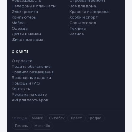
Недвижимость
Стройка и ремонт
Телефоны и планшеты
Все для дома
Электроника
Красота и здоровье
Компьютеры
Хобби и спорт
Мебель
Сад и огород
Одежда
Техника
Детям и мамам
Разное
Животные дома
О САЙТЕ
О проекте
Подать объявление
Правила размещения
Безопасные сделки
Помощь и FAQ
Контакты
Реклама на сайте
API для партнёров
Минск
Витебск
Брест
Гродно
ГОРОДА
Гомель
Могилёв