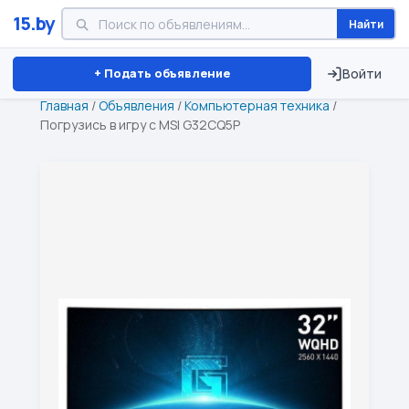
15.by
Найти
Минск
Витебск
Брест
⏱ ТОЛЬКО 15 ДНЕЙ
+ Подать объявление
Войти
Главная
/
Объявления
/
Компьютерная техника
/
Погрузись в игру с MSI G32CQ5P