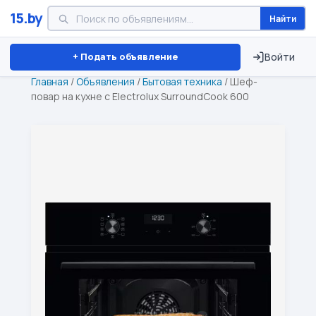
15.by
Найти
Минск
Витебск
Брест
⏱ ТОЛЬКО 15 ДНЕЙ
+ Подать объявление
Войти
Главная
/
Объявления
/
Бытовая техника
/
Шеф-
повар на кухне с Electrolux SurroundCook 600