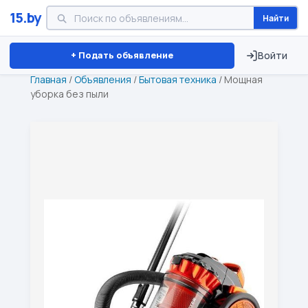
15.by
Найти
Минск
Витебск
Брест
⏱ ТОЛЬКО 15 ДНЕЙ
+ Подать объявление
Войти
Главная
/
Объявления
/
Бытовая техника
/
Мощная
уборка без пыли