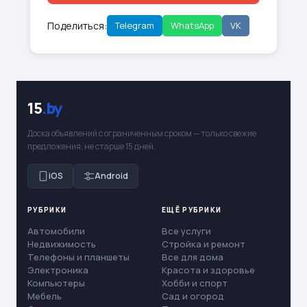
Поделиться:
Telegram
WhatsApp
VK
15
.by
Доска объявлений с ограниченным сроком — только свежие
предложения, не старше 15 дней.
iOS
Android
РУБРИКИ
ЕЩЁ РУБРИКИ
Автомобили
Все услуги
Недвижимость
Стройка и ремонт
Телефоны и планшеты
Все для дома
Электроника
Красота и здоровье
Компьютеры
Хобби и спорт
Мебель
Сад и огород