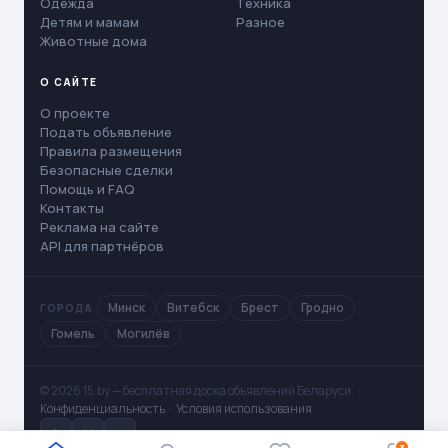
Одежда
Техника
Детям и мамам
Разное
Животные дома
О САЙТЕ
О проекте
Подать объявление
Правила размещения
Безопасные сделки
Помощь и FAQ
Контакты
Реклама на сайте
API для партнёров
Минск
Витебск
Брест
Гродно
ГОРОДА
Гомель
Могилёв
© 2026 15.by — бесплатная доска объявлений Беларуси. ·
Конфиденциальность
·
Условия использования
✈
V
◻
3