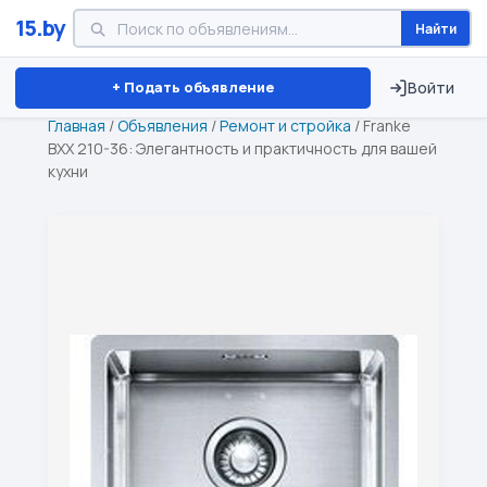
15.by
Найти
Минск
Витебск
Брест
⏱ ТОЛЬКО 15 ДНЕЙ
+ Подать объявление
Войти
Главная
/
Объявления
/
Ремонт и стройка
/
Franke
BXX 210-36: Элегантность и практичность для вашей
кухни