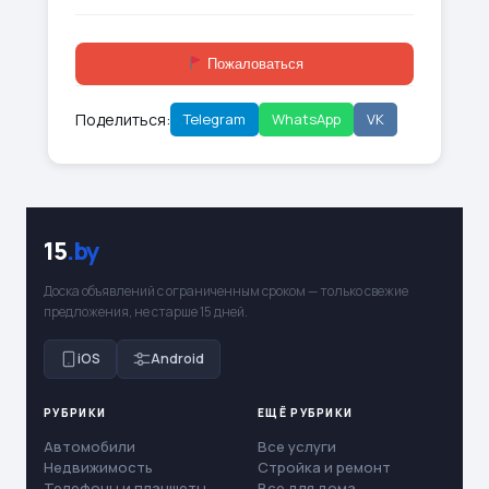
Пожаловаться
Поделиться:
Telegram
WhatsApp
VK
15
.by
Доска объявлений с ограниченным сроком — только свежие
предложения, не старше 15 дней.
iOS
Android
РУБРИКИ
ЕЩЁ РУБРИКИ
Автомобили
Все услуги
Недвижимость
Стройка и ремонт
Телефоны и планшеты
Все для дома