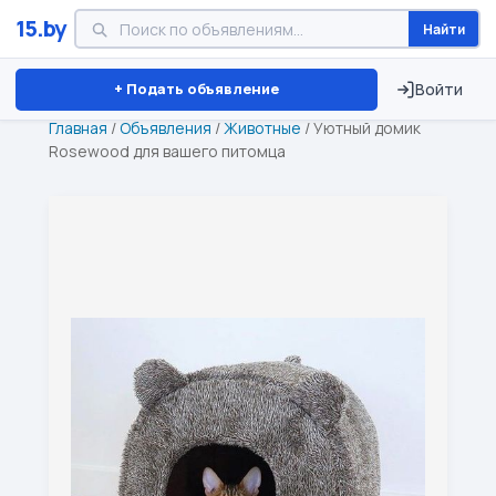
15.by
Найти
Минск
Витебск
Брест
⏱ ТОЛЬКО 15 ДНЕЙ
+ Подать объявление
Войти
Главная
/
Объявления
/
Животные
/
Уютный домик
Rosewood для вашего питомца