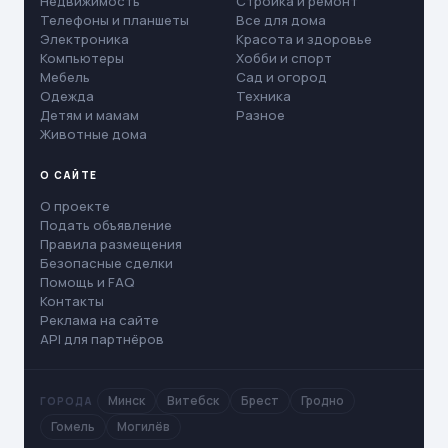
Недвижимость
Стройка и ремонт
Телефоны и планшеты
Все для дома
Электроника
Красота и здоровье
Компьютеры
Хобби и спорт
Мебель
Сад и огород
Одежда
Техника
Детям и мамам
Разное
Животные дома
О САЙТЕ
О проекте
Подать объявление
Правила размещения
Безопасные сделки
Помощь и FAQ
Контакты
Реклама на сайте
API для партнёров
Минск
Витебск
Брест
Гродно
ГОРОДА
Гомель
Могилёв