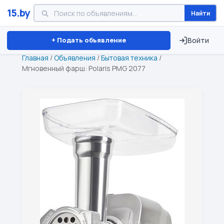
15.by
Найти
Минск
Витебск
Брест
⏱ ТОЛЬКО 15 ДНЕЙ
+ Подать объявление
Войти
Главная
/
Объявления
/
Бытовая техника
/
Мгновенный фарш: Polaris PMG 2077