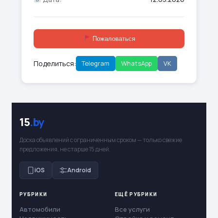
Пожаловаться
Поделиться:
Telegram
WhatsApp
VK
15
.by
Доска объявлений с ограниченным сроком — только свежие
предложения, не старше 15 дней.
iOS
Android
РУБРИКИ
ЕЩЁ РУБРИКИ
Автомобили
Все услуги