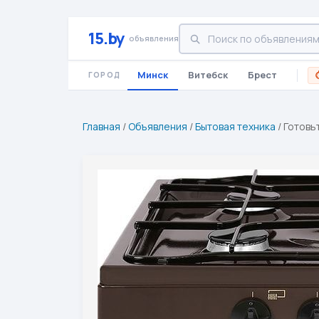
15.by
объявления
Минск
Витебск
Брест
ГОРОД
Главная
/
Объявления
/
Бытовая техника
/
Готовь