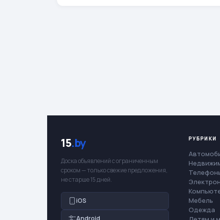
РУБРИКИ
15
.by
Автомоб
Доска объявлений с ограниченным
Недвижи
сроком — только свежие предложения,
Телефоны
не старше 15 дней.
Электро
Компьют
Мебель
iOS
Одежда
Android
Детям и 