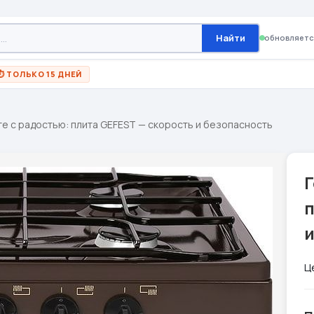
Найти
обновляетс
⏱ ТОЛЬКО 15 ДНЕЙ
те с радостью: плита GEFEST — скорость и безопасность
Г
п
Ц