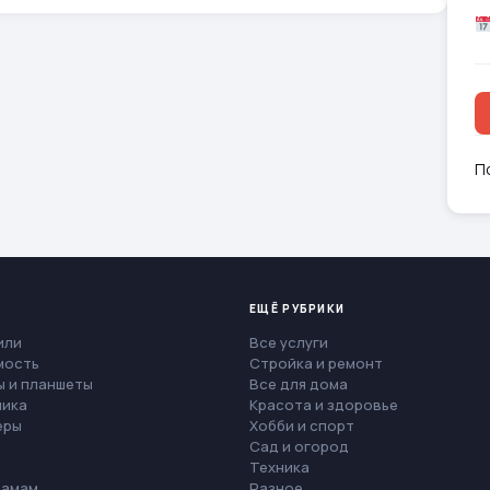
П
ЕЩЁ РУБРИКИ
или
Все услуги
мость
Стройка и ремонт
 и планшеты
Все для дома
ника
Красота и здоровье
еры
Хобби и спорт
Сад и огород
Техника
мамам
Разное