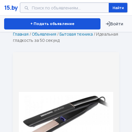
15.by
Найти
Минск
Витебск
Брест
⏱ ТОЛЬКО 15 ДНЕЙ
+ Подать объявление
Войти
Главная
/
Объявления
/
Бытовая техника
/
Идеальная
гладкость за 50 секунд