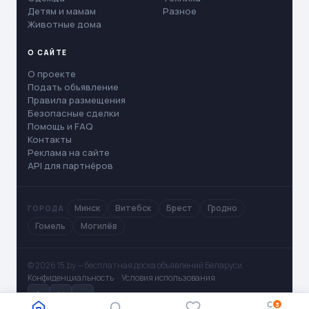
Детям и мамам
Разное
Животные дома
О САЙТЕ
О проекте
Подать объявление
Правила размещения
Безопасные сделки
Помощь и FAQ
Контакты
Реклама на сайте
API для партнёров
Минск
Витебск
Брест
Гродно
ГОРОДА
Гомель
Могилёв
© 2026 15.by — бесплатная доска объявлений Беларуси. ·
Конфиденциальность
·
Условия использования
✈
V
◻
3