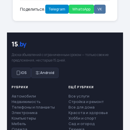
Поделиться:
Telegram
WhatsApp
VK
15
.by
Доска объявлений с ограниченным сроком — только свежие
предложения, не старше 15 дней.
iOS
Android
РУБРИКИ
ЕЩЁ РУБРИКИ
Автомобили
Все услуги
Недвижимость
Стройка и ремонт
Телефоны и планшеты
Все для дома
Электроника
Красота и здоровье
Компьютеры
Хобби и спорт
Мебель
Сад и огород
Одежда
Техника